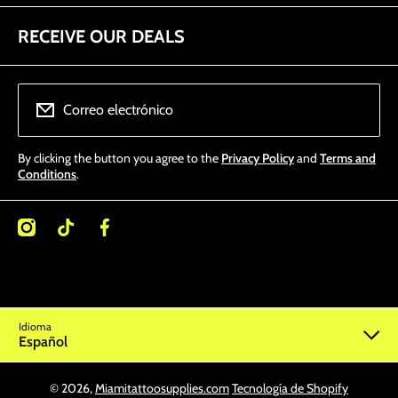
RECEIVE OUR DEALS
Correo electrónico
By clicking the button you agree to the
Privacy Policy
and
Terms and
Conditions
.
/miamitattoosupplies/
kcom/@miamitattoosupplies
facebookcom/Miamitattoosupplies/
Idioma
Español
© 2026,
Miamitattoosupplies.com
Tecnología de Shopify