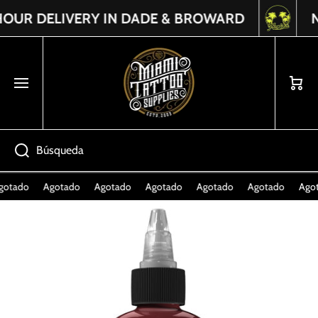
R DELIVERY IN DADE & BROWARD
NEXT
Read
IR DIRECTAMENTE AL CONTENIDO
the
Privacy
Policy
Carrito
Búsqueda
tado
Agotado
Agotado
Agotado
Agotado
Agotado
Agota
Ir directamente a la información del producto