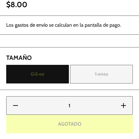
$8.00
Los
gastos de envío
se calculan en la pantalla de pago.
TAMAÑO
0.5 oz
1 onza
Reducir
Aumentar
cantidad
cantidad
para
para
Tinta de
Tinta de
tatuaje
tatuaje
AGOTADO
Starbrite
Starbrite
- Rojo
- Rojo
vampiro
vampiro