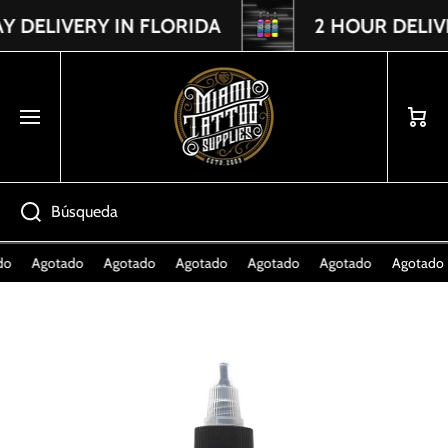
ELIVERY IN FLORIDA
2 HOUR DELIVER
Read
IR DIRECTAMENTE AL CONTENIDO
the
Privacy
Policy
Carrito
Búsqueda
o
Agotado
Agotado
Agotado
Agotado
Agotado
Agotado
Ir directamente a la información del producto