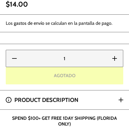
$14.00
Los
gastos de envío
se calculan en la pantalla de pago.
Reducir
Aumentar
cantidad
cantidad
para
para
Solid
Solid Ink
Ink -
- Color
AGOTADO
Color
Rojo 1 oz
Rojo 1
oz
SPEND $200+ GET 2 HOUR SHIPPING (DADE AND
PRODUCT DESCRIPTION
BROWARD ONLY)
SPEND $100+ GET FREE 1DAY SHIPPING (FLORIDA
ONLY)