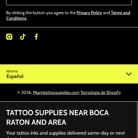
By clicking the button you agree to the
Privacy Policy
and
Terms and
Conditions
.
/miamitattoosupplies/
kcom/@miamitattoosupplies
facebookcom/Miamitattoosupplies/
Idioma
Español
© 2026,
Miamitattoosupplies.com
Tecnología de Shopify
TATTOO SUPPLIES NEAR BOCA
RATON AND AREA
Your tattoo inks and supplies delivered same-day or next