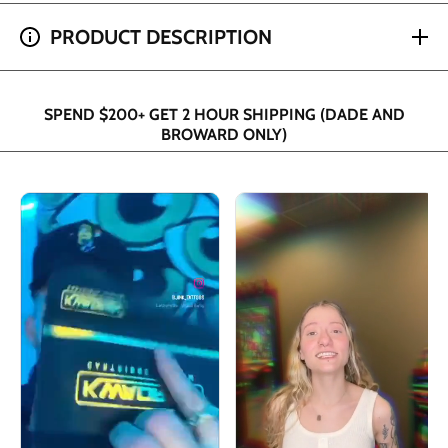
suave 8
suave 8
SPEND $100+ GET FREE 1DAY SHIPPING (FLORIDA
&quot;x
&quot;x
PRODUCT DESCRIPTION
ONLY)
8&quot;
8&quot;
SPEND $200+ GET 2 HOUR SHIPPING (DADE AND
BROWARD ONLY)