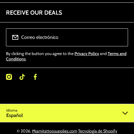
RECEIVE OUR DEALS
Correo electrónico
By clicking the button you agree to the
Privacy Policy
and
Terms and
Conditions
.
/miamitattoosupplies/
kcom/@miamitattoosupplies
facebookcom/Miamitattoosupplies/
Idioma
Español
© 2026,
Miamitattoosupplies.com
Tecnología de Shopify